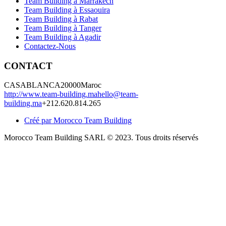
Team Building à Marrakech
Team Building à Essaouira
Team Building à Rabat
Team Building à Tanger
Team Building à Agadir
Contactez-Nous
CONTACT
CASABLANCA
20000
Maroc
http://www.team-building.ma
hello@team-
building.ma
+212.620.814.265
Créé par Morocco Team Building
Morocco Team Building SARL © 2023. Tous droits réservés