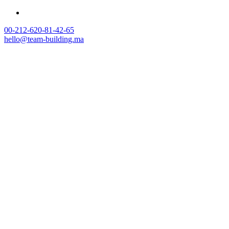
00-212-620-81-42-65
hello@team-building.ma