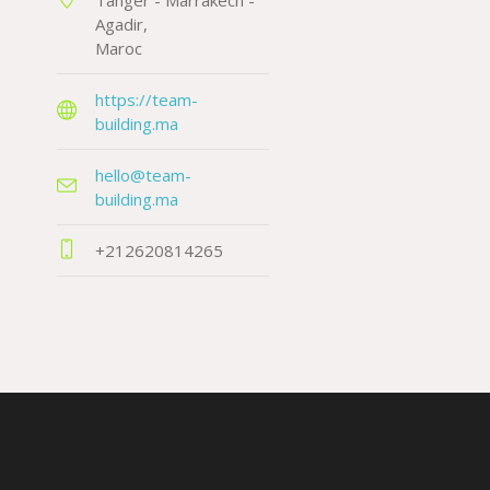
Tanger - Marrakech -
Agadir
Maroc
https://team-
building.ma
hello@team-
building.ma
+212620814265