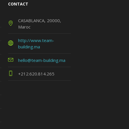
CONTACT
CASABLANCA
20000
Maroc
http://www.team-
building.ma
hello@team-building.ma
+212.620.814.265