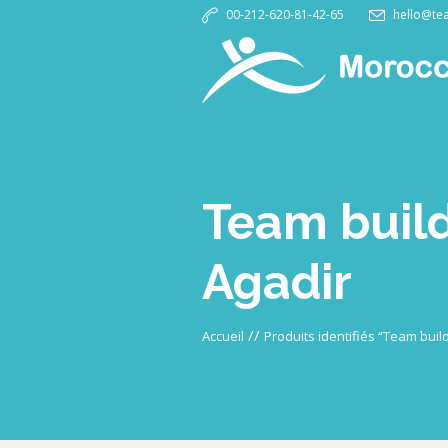
00-212-620-81-42-65
hello@te
Team build
Agadir
//
Accueil
Produits identifiés “Team buil