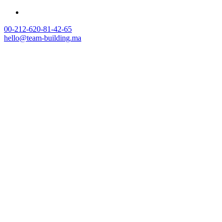
00-212-620-81-42-65
hello@team-building.ma