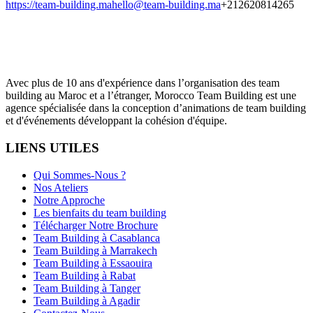
https://team-building.ma
hello@team-building.ma
+212620814265
Avec plus de 10 ans d'expérience dans l’organisation des team
building au Maroc et a l’étranger, Morocco Team Building est une
agence spécialisée dans la conception d’animations de team building
et d'événements développant la cohésion d'équipe.
LIENS UTILES
Qui Sommes-Nous ?
Nos Ateliers
Notre Approche
Les bienfaits du team building
Télécharger Notre Brochure
Team Building à Casablanca
Team Building à Marrakech
Team Building à Essaouira
Team Building à Rabat
Team Building à Tanger
Team Building à Agadir