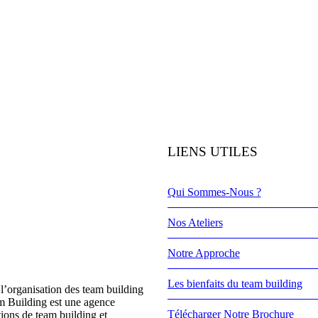
LIENS UTILES
Qui Sommes-Nous ?
Nos Ateliers
Notre Approche
Les bienfaits du team building
l’organisation des team building
m Building est une agence
Télécharger Notre Brochure
tions de team building et