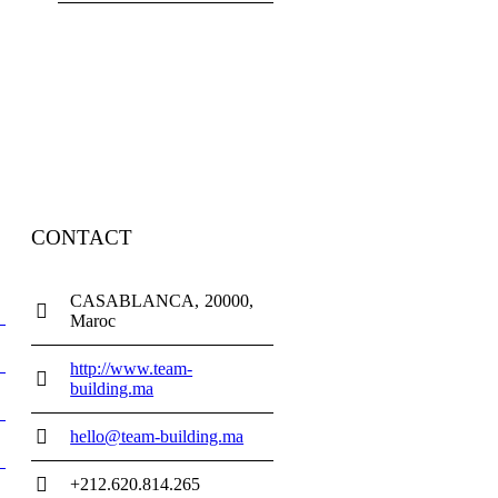
CONTACT
CASABLANCA
20000
Maroc
http://www.team-
building.ma
hello@team-building.ma
+212.620.814.265