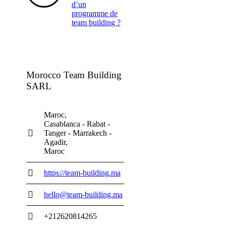
d’un
programme de
team building ?
Morocco Team Building
SARL
Maroc
Casablanca - Rabat -
Tanger - Marrakech -
Agadir
Maroc
https://team-building.ma
hello@team-building.ma
+212620814265