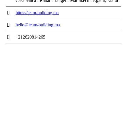
Casablanca - Rabat - Tanger - Marrakech - Agadir
Maroc
https://team-building.ma
hello@team-building.ma
+212620814265