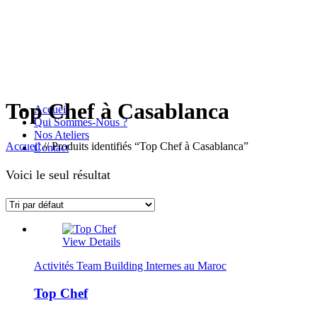
Top Chef à Casablanca
Accueil
Qui Sommes-Nous ?
Nos Ateliers
Accueil
//
Produits identifiés “Top Chef à Casablanca”
Contact
Voici le seul résultat
View Details
Activités Team Building Internes au Maroc
Top Chef