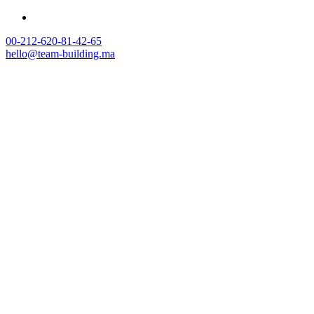
00-212-620-81-42-65
hello@team-building.ma