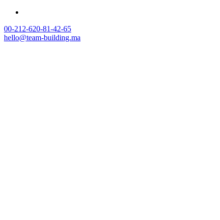
00-212-620-81-42-65
hello@team-building.ma