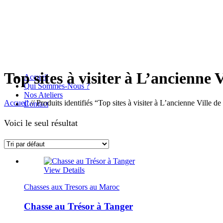
Top sites à visiter à L’ancienne 
Accueil
Qui Sommes-Nous ?
Nos Ateliers
Accueil
//
Produits identifiés “Top sites à visiter à L’ancienne Ville d
Contact
Voici le seul résultat
View Details
Chasses aux Tresors au Maroc
Chasse au Trésor à Tanger