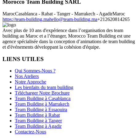
Morocco Team Building SARL
Maroc
Casablanca - Rabat - Tanger - Marrakech - Agadir
Maroc
https://team-building.ma
hello@team-building.ma
+212620814265
Avec plus de 10 ans d'expérience dans l’organisation des team
building au Maroc et a l’étranger, Morocco Team Building est une
agence spécialisée dans la conception d’animations de team building
et d'événements développant la cohésion d'équipe.
LIENS UTILES
Qui Sommes-Nous ?
Nos Ateliers
Notre Approche
Les bienfaits du team building
Télécharger Notre Brochure
Team Building à Casablanca
Team Building à Marrakech
Team Building à Essaouira
Team Building à Rabat
Team Building à Tanger
Team Building à Agadir
Contactez-Nous