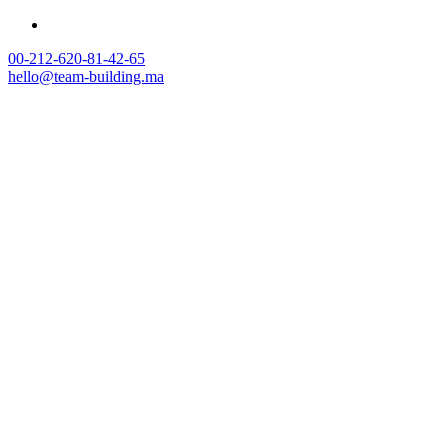
00-212-620-81-42-65
hello@team-building.ma