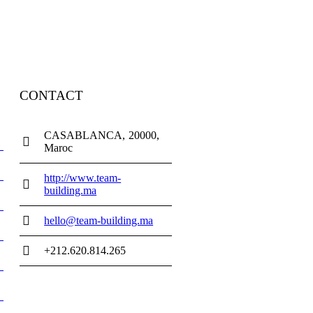
CONTACT
CASABLANCA
20000
Maroc
http://www.team-
building.ma
hello@team-building.ma
+212.620.814.265