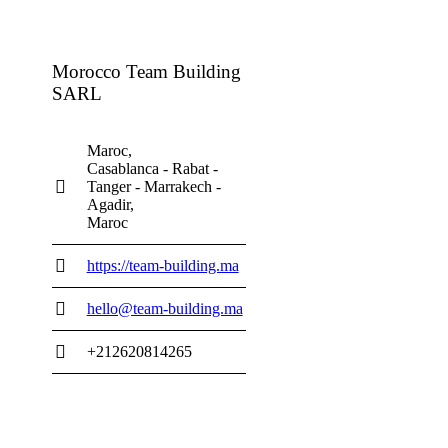
Morocco Team Building
SARL
Maroc
Casablanca - Rabat -
Tanger - Marrakech -
Agadir
Maroc
https://team-building.ma
hello@team-building.ma
+212620814265