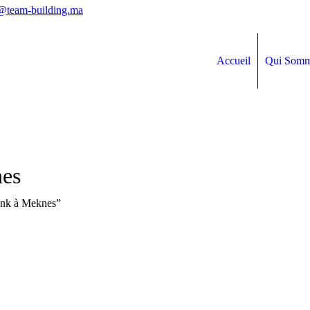
@team-building.ma
Accueil
Qui Somm
nes
Tank à Meknes”