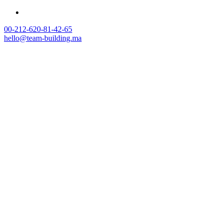
00-212-620-81-42-65
hello@team-building.ma