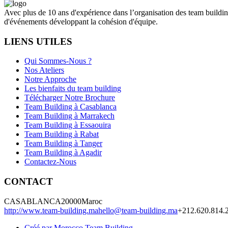
Avec plus de 10 ans d'expérience dans l’organisation des team buildi
d'événements développant la cohésion d'équipe.
LIENS UTILES
Qui Sommes-Nous ?
Nos Ateliers
Notre Approche
Les bienfaits du team building
Télécharger Notre Brochure
Team Building à Casablanca
Team Building à Marrakech
Team Building à Essaouira
Team Building à Rabat
Team Building à Tanger
Team Building à Agadir
Contactez-Nous
CONTACT
CASABLANCA
20000
Maroc
http://www.team-building.ma
hello@team-building.ma
+212.620.814.
Créé par Morocco Team Building