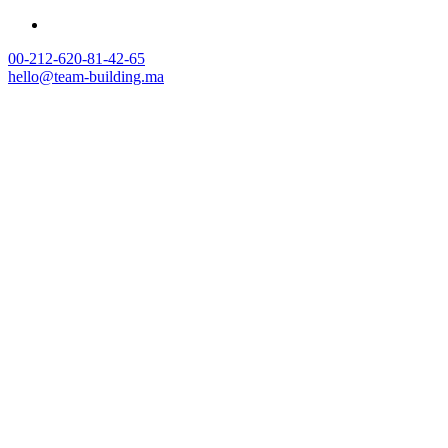
00-212-620-81-42-65
hello@team-building.ma