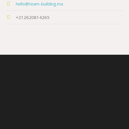
hello@team-building.ma
+212620814265