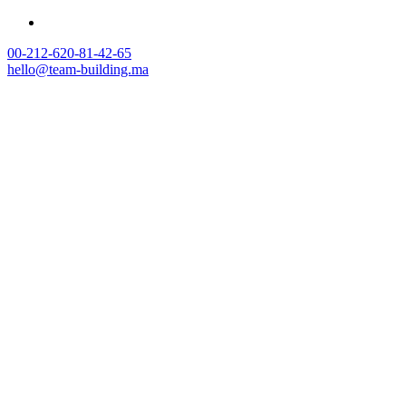
00-212-620-81-42-65
hello@team-building.ma